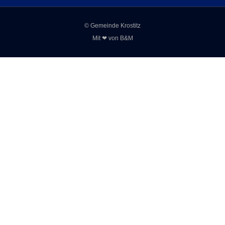
© Gemeinde Krostitz
Mit ❤ von
B&M