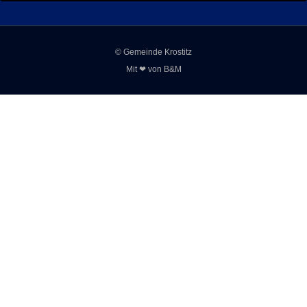
© Gemeinde Krostitz
Mit ❤ von
B&M