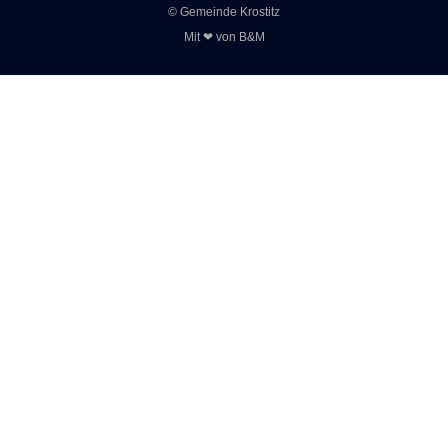
© Gemeinde Krostitz
Mit ❤ von
B&M