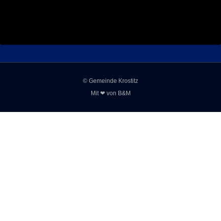
© Gemeinde Krostitz
Mit ❤ von
B&M