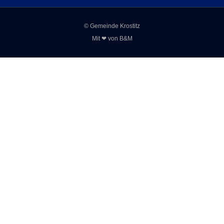
© Gemeinde Krostitz
Mit ❤ von
B&M